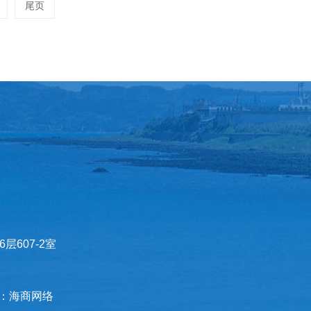
尾页
607-2室
：
海商网络