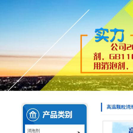
高温颗粒消
消泡剂